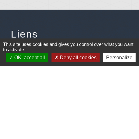
Liens
This site uses cookies and gives you control over what you want
Météo
to activate
OK, accept all
Deny all cookies
Personalize
Ouest France
Télégramme
Jumelage
Plonéis - Jovençan (La commune de Plonéis est
jumelée avec Jovençan, commune du Val d'Aoste en
Italie depuis 2001)