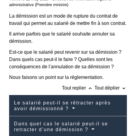
administrative (Première ministre)
La démission est un mode de rupture du contrat de
travail qui permet au salarié de mettre fin à son contrat.
Il arrive parfois que le salarié souhaite annuler sa
démission.
Est-ce que le salarié peut revenir sur sa démission ?
Dans quels cas peut-il le faire ? Quelles sont les
conséquences de l'annulation de sa démission ?
Nous faisons un point sur la réglementation.
keyboard_arrow_up
keyboard_arrow_down
Tout replier
Tout déplier
Le salarié peut-il se rétracter après
avoir démissionné ?
Dans quel cas le salarié peut-il se
retracter d'une démission ?