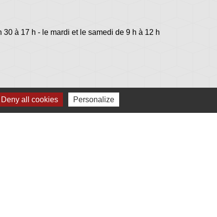
h 30 à 17 h - le mardi et le samedi de 9 h à 12 h
Deny all cookies
Personalize
lage
s - Jovençan (La commune de Plonéis est jumelée
an, commune du Val d'Aoste en Italie depuis 2001)