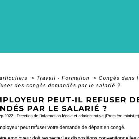
articuliers
>
Travail - Formation
>
Congés dans l
efuser des congés demandés par le salarié ?
MPLOYEUR PEUT-IL REFUSER D
NDÉS PAR LE SALARIÉ ?
ep 2022 - Direction de l'information légale et administrative (Première ministre)
employeur peut refuser votre demande de départ en congé.
otre employeur doit respecter les
dispositions conventionnelles
q