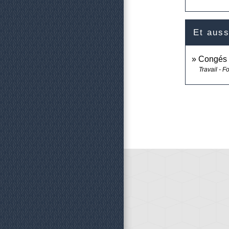
Et auss
Congés 
Travail - F