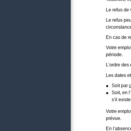
Le refus de 
Le refus peu
circonstanc
En cas de re
Votre employ
période.
L'ordre des
Les dates et
Soit par
Soit, en 
s'il exis
Votre employ
prévue.
En l'absenc