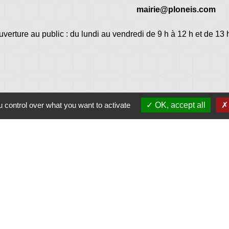
mairie@ploneis.com
uverture au public : du lundi au vendredi de 9 h à 12 h et de 13 
 control over what you want to activate
OK, accept all
Jume
Plonéi
avec Jovenç