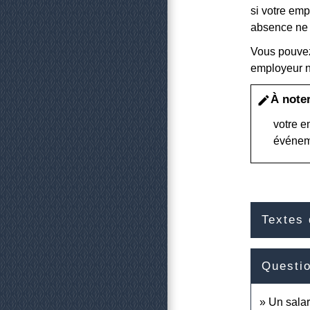
si votre emp
absence ne 
Vous pouvez
employeur n'
À note
edit
votre e
événeme
Textes 
Questi
Un salar