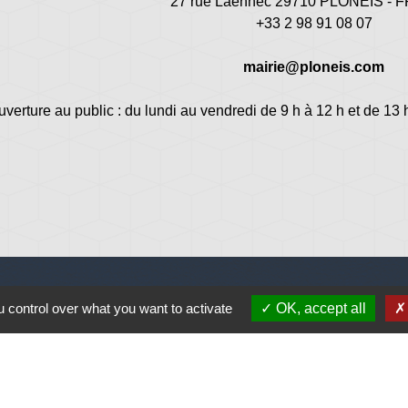
27 rue Laennec 29710 PLONEIS -
+33 2 98 91 08 07
mairie@ploneis.com
uverture au public : du lundi au vendredi de 9 h à 12 h et de 13 
 control over what you want to activate
OK, accept all
Jume
Plonéi
avec Jovenç