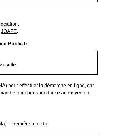
ociation,
u
JOAFE
.
ce-Public.fr
.
Moselle.
RNA) pour effectuer la démarche en ligne, car
 démarche par correspondance au moyen du
n_new
ila) - Première ministre