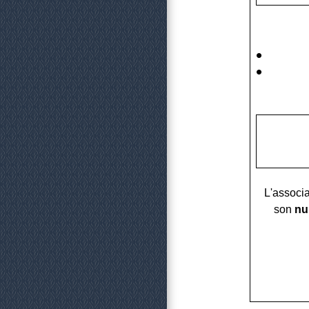
L'associa
son
nu