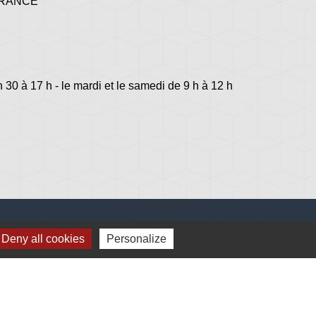
 FRANCE
h 30 à 17 h - le mardi et le samedi de 9 h à 12 h
Deny all cookies
Personalize
lage
s - Jovençan (La commune de Plonéis est jumelée
an, commune du Val d'Aoste en Italie depuis 2001)