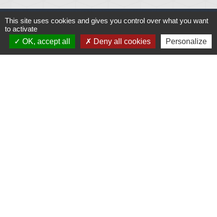
This site uses cookies and gives you control over what you want
to activate
OK, accept all
Deny all cookies
Personalize
Liens
Météo
Ouest France
Télégramme
Jumelage
Plonéis - Jovençan (La commune de Plonéis est
jumelée avec Jovençan, commune du Val d'Aoste en
Italie depuis 2001)