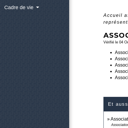
Cadre de vie
Accueil 
représent
ASSO
Vérifié le 04 O
Assoc
Associ
Associ
Associ
Associ
Et auss
Associat
Associatio