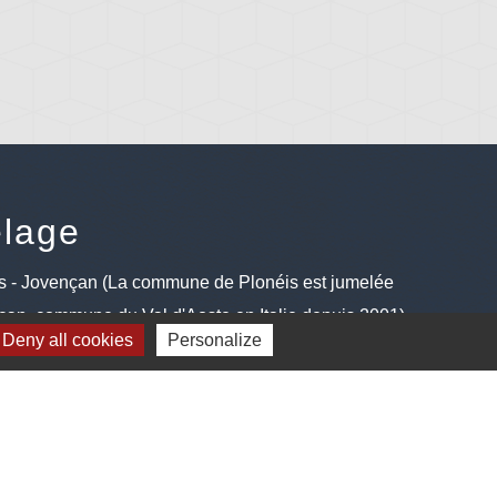
lage
s - Jovençan (La commune de Plonéis est jumelée
an, commune du Val d'Aoste en Italie depuis 2001)
Deny all cookies
Personalize
Plan du site
-
Gestion des cookies