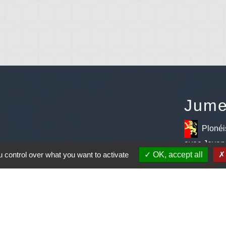
Jume
Plonéi
avec Jovenç
 control over what you want to activate
OK, accept all
entions légales
-
Politique de confidentialité
-
Accessibilité
-