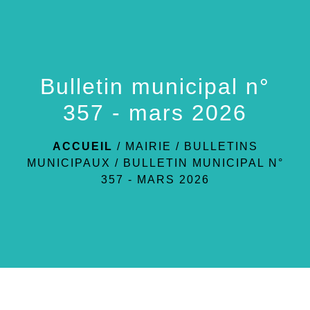
menu
Bulletin municipal n°
357 - mars 2026
ACCUEIL
/
MAIRIE
/
BULLETINS
MUNICIPAUX
/
BULLETIN MUNICIPAL N°
357 - MARS 2026