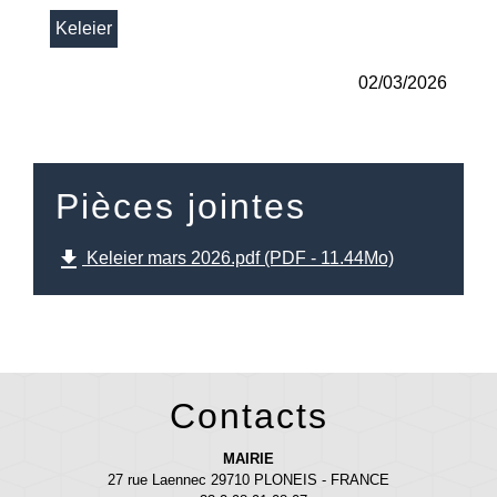
Keleier
02/03/2026
Pièces jointes
file_download
Keleier mars 2026.pdf (PDF - 11.44Mo)
Contacts
MAIRIE
27 rue Laennec 29710 PLONEIS - FRANCE