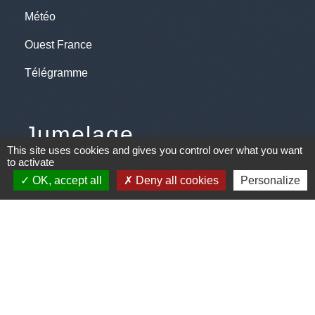
Météo
Ouest France
Télégramme
Jumelage
This site uses cookies and gives you control over what you want
to activate
Plonéis - Jovençan (La commune de Plonéis est
OK, accept all
Deny all cookies
Personalize
jumelée avec Jovençan, commune du Val d'Aoste en
Italie depuis 2001)
Mentions légales
-
Politique de confidentialité
-
Accessibilité
-
Plan du site
-
Gestion des cookies
Site créé en partenariat avec Réseau des Communes