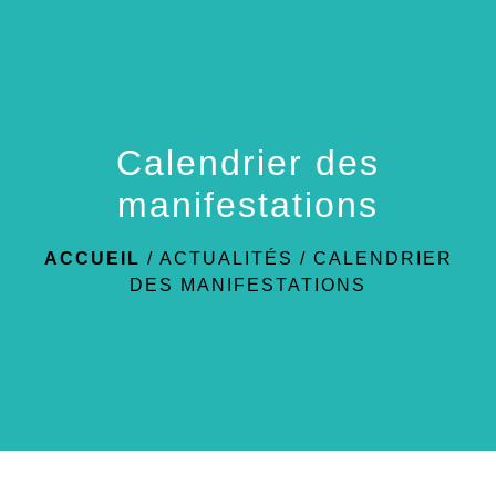
menu
Calendrier des
manifestations
ACCUEIL
/
ACTUALITÉS
/
CALENDRIER
DES MANIFESTATIONS