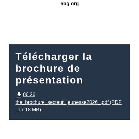
ebg.org
Télécharger la
brochure de
présentation
file_download
06 26
the_brochure_secteur_jeunesse2026_.pdf (PDF
- 17.18 MB)