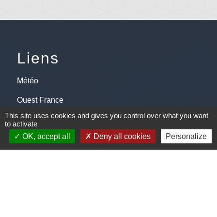
Liens
Météo
Ouest France
This site uses cookies and gives you control over what you want
Télégramme
to activate
OK, accept all
Deny all cookies
Personalize
Jumelage
Plonéis - Jovençan (La commune de Plonéis est
jumelée avec Jovençan, commune du Val d'Aoste en
Italie depuis 2001)