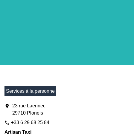
Services à la personne
location_on
23 rue Laennec
29710 Plonéis
+33 6 29 68 25 84
phone
Artisan Taxi