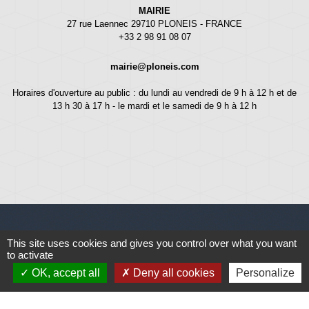
MAIRIE
27 rue Laennec 29710 PLONEIS - FRANCE
+33 2 98 91 08 07
mairie@ploneis.com
Horaires d'ouverture au public : du lundi au vendredi de 9 h à 12 h et de
13 h 30 à 17 h - le mardi et le samedi de 9 h à 12 h
This site uses cookies and gives you control over what you want
Liens
to activate
OK, accept all
Deny all cookies
Personalize
Météo