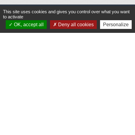
This site uses cookies and gives you control over what you want
to activate
OK, accept all
Deny all cookies
Personalize
Liens
Météo
Ouest France
Télégramme
Jumelage
Plonéis - Jovençan (La commune de Plonéis est
jumelée avec Jovençan, commune du Val d'Aoste en
Italie depuis 2001)