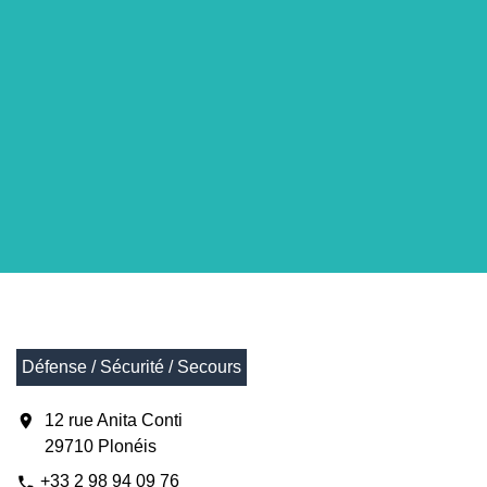
Défense / Sécurité / Secours
location_on
12 rue Anita Conti
29710 Plonéis
+33 2 98 94 09 76
phone